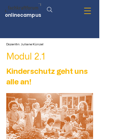
onlinecampus
Dozentin: Juliane Künzel
Modul 2.1
Kinderschutz geht uns
alle an!